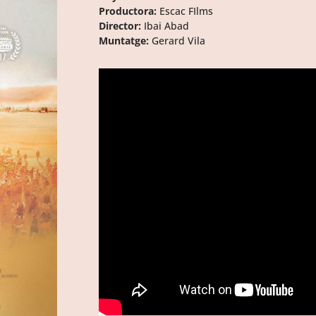
Productora:
Escac FIlms
Director:
Ibai Abad
Muntatge:
Gerard Vila